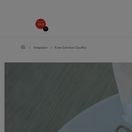
/
Vorspeisen
/
Käse-Schinken-Soufflés