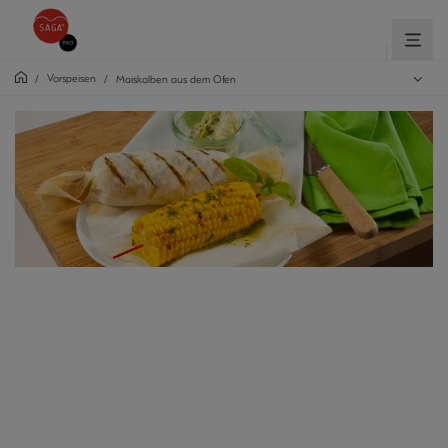
Vorspeisen
/
/
Maiskolben aus dem Ofen