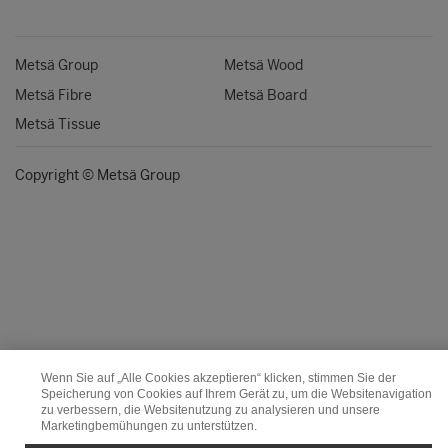
Metsä Group
Metsä Wood
Metsä Fibre
Metsä Board
Metsä Tissue
Copyright © Metsä Group
Wenn Sie auf „Alle Cookies akzeptieren“ klicken, stimmen Sie der
Speicherung von Cookies auf Ihrem Gerät zu, um die Websitenavigation
zu verbessern, die Websitenutzung zu analysieren und unsere
Marketingbemühungen zu unterstützen.