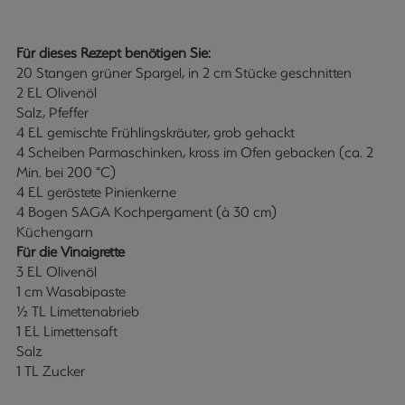
Für dieses Rezept benötigen Sie:
20 Stangen grüner Spargel, in 2 cm Stücke geschnitten
2 EL Olivenöl
Salz, Pfeffer
4 EL gemischte Frühlingskräuter, grob gehackt
4 Scheiben Parmaschinken, kross im Ofen gebacken (ca. 2
Min. bei 200 °C)
4 EL geröstete Pinienkerne
4 Bogen SAGA Kochpergament (à 30 cm)
Küchengarn
Für die Vinaigrette
3 EL Olivenöl
1 cm Wasabipaste
½ TL Limettenabrieb
1 EL Limettensaft
Salz
1 TL Zucker