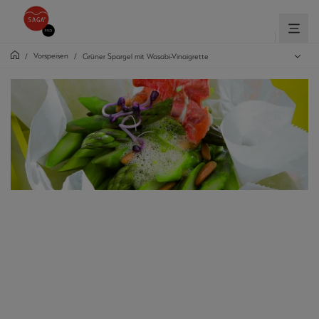
Vorspeisen
/
/
Grüner Spargel mit Wasabi-Vinaigrette