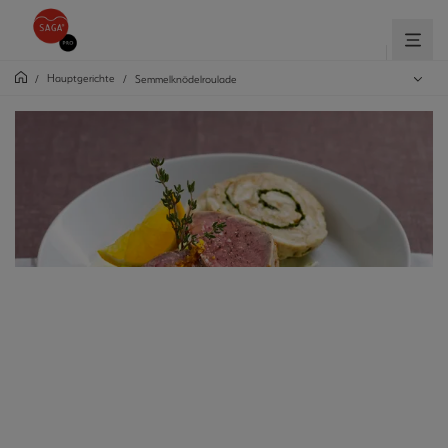
Hauptgerichte
/
/
Semmelknödelroulade