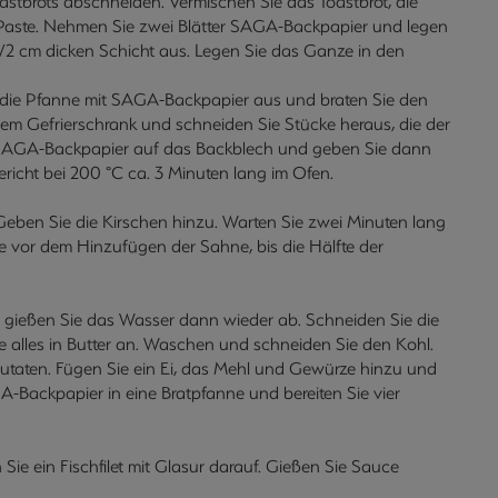
astbrots abschneiden. Vermischen Sie das Toastbrot, die
 Paste. Nehmen Sie zwei Blätter SAGA-Backpapier und legen
 1/2 cm dicken Schicht aus. Legen Sie das Ganze in den
Sie die Pfanne mit SAGA-Backpapier aus und braten Sie den
dem Gefrierschrank und schneiden Sie Stücke heraus, die der
ie SAGA-Backpapier auf das Backblech und geben Sie dann
ericht bei 200 °C ca. 3 Minuten lang im Ofen.
 Geben Sie die Kirschen hinzu. Warten Sie zwei Minuten lang
e vor dem Hinzufügen der Sahne, bis die Hälfte der
d gießen Sie das Wasser dann wieder ab. Schneiden Sie die
ie alles in Butter an. Waschen und schneiden Sie den Kohl.
Zutaten. Fügen Sie ein Ei, das Mehl und Gewürze hinzu und
GA-Backpapier in eine Bratpfanne und bereiten Sie vier
Sie ein Fischfilet mit Glasur darauf. Gießen Sie Sauce