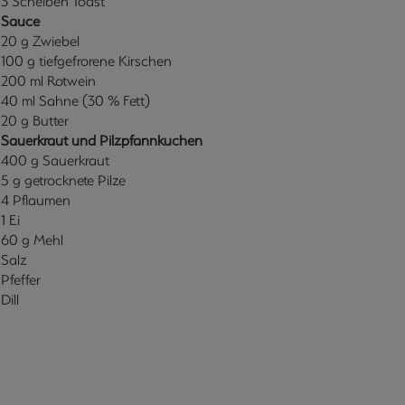
3 Scheiben Toast
Sauce
20 g Zwiebel
100 g tiefgefrorene Kirschen
200 ml Rotwein
40 ml Sahne (30 % Fett)
20 g Butter
Sauerkraut und Pilzpfannkuchen
400 g Sauerkraut
5 g getrocknete Pilze
4 Pflaumen
1 Ei
60 g Mehl
Salz
Pfeffer
Dill