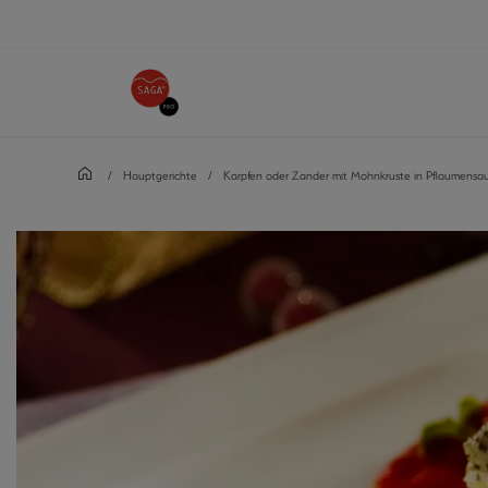
/
Hauptgerichte
/
Karpfen oder Zander mit Mohnkruste in Pflaumensau