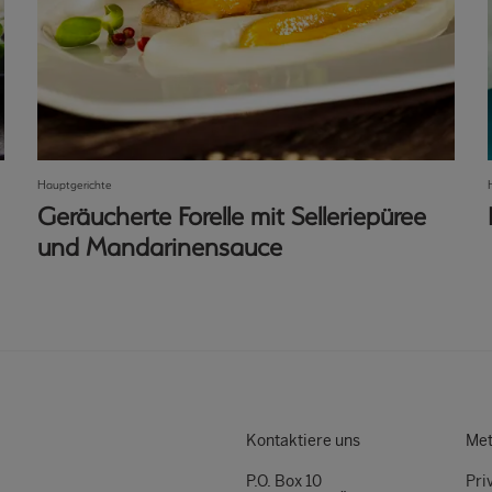
Hauptgerichte
Geräucherte Forelle mit Selleriepüree
und Mandarinensauce
Kontaktiere uns
Met
P.O. Box 10
Pri