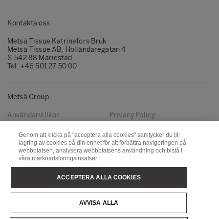
Kontakta oss
Metsä Tissue Katrinefors Bruk
Metsä Tissue AB, Holländaregatan 4
S-542 88 Mariestad
Tel: +46 501 27 50 00
Metsä Group
Användarvillkor
Privacy Policy
Cookie-inställningar
Genom att klicka på "acceptera alla cookies" samtycker du till
lagring av cookies på din enhet för att förbättra navigeringen på
webbplatsen, analysera webbplatsens användning och bistå i
våra marknadsföringsinsatser.
Följ oss
ACCEPTERA ALLA COOKIES
LinkedIn
Youtube
AVVISA ALLA