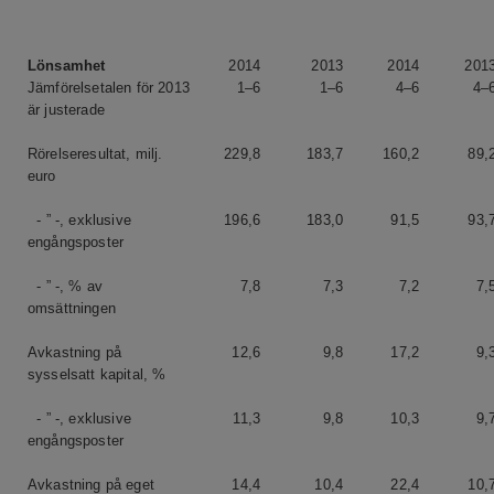
Lönsamhet
2014
2013
2014
201
Jämförelsetalen för 2013
1–6
1–6
4–6
4–
är justerade
Rörelseresultat, milj.
229,8
183,7
160,2
89,
euro
- ” -, exklusive
196,6
183,0
91,5
93,
engångsposter
- ” -, % av
7,8
7,3
7,2
7,
omsättningen
Avkastning på
12,6
9,8
17,2
9,
sysselsatt kapital, %
- ” -, exklusive
11,3
9,8
10,3
9,
engångsposter
Avkastning på eget
14,4
10,4
22,4
10,