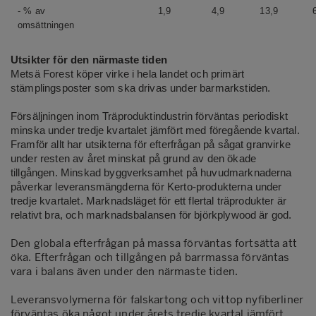
- % av
1,9
4,9
13,9
omsättningen
Utsikter för den närmaste tiden
Metsä Forest köper virke i hela landet och primärt
stämplingsposter som ska drivas under barmarkstiden.
Försäljningen inom Träproduktindustrin förväntas periodiskt
minska under tredje kvartalet jämfört med föregående kvartal.
Framför allt har utsikterna för efterfrågan på sågat granvirke
under resten av året minskat på grund av den ökade
tillgången. Minskad byggverksamhet på huvudmarknaderna
påverkar leveransmängderna för Kerto-produkterna under
tredje kvartalet. Marknadsläget för ett flertal träprodukter är
relativt bra, och marknadsbalansen för björkplywood är god.
Den globala efterfrågan på massa förväntas fortsätta att
öka. Efterfrågan och tillgången på barrmassa förväntas
vara i balans även under den närmaste tiden.
Leveransvolymerna för falskartong och vittop nyfiberliner
förväntas öka något under årets tredje kvartal jämfört