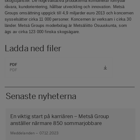
skogstjänster. De högkvalitativa produkterna kombinerar förnybar
råvara, kundorientering, hållbar utveckling och innovation. Metsä
Groups omsättning uppgick till 4,9 miljarder euro 2013 och koncernen
sysselsätter cirka 11 000 personer. Koncernen är verksam i cirka 30
länder. Metsä Groups moderbolag är Metsäliitto Osuuskunta, som
ägs av cirka 123 000 finska skogsägare.
Ladda ned filer
PDF
PDF
Senaste nyheterna
En viktig start på karriären – Metsä Group
anställer närmare 850 sommarjobbare
Meddelanden – 07.12.2023