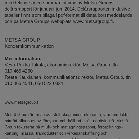
meddelande är en sammanfattning av Metsä Groups
delårsrapport för januari–juni 2014. Delårsrapporten inklusive
tabeller finns som bilaga i pdf-format till detta börsmeddelande
och på Metsä Groups webbplats
www.metsagroup.fi
.
METSÄ GROUP
Koncernkommunikation
Mer information:
Vesa-Pekka Takala, ekonomidirektör, Metsä Group, tfn
010 465 4260
Reeta Kaukiainen, kommunikationsdirektör, Metsä Group, tfn
010 465 4541, 050 522 0924
www.metsagroup.fi
Metsä Group är en ansvarsfull skogsindustrikoncern, vars produkter
primärt tillverkas av förnybart och hållbart skött nordiskt trä. Metsä
Group fokuserar på mjuk- och matlagningspapper, förpacknings-
kartong, massa, träprodukter och virkesanskaffning och