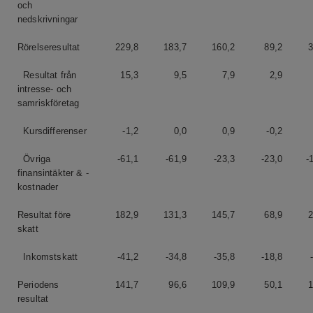
och
nedskrivningar
Rörelseresultat
229,8
183,7
160,2
89,2
3
Resultat från
15,3
9,5
7,9
2,9
intresse- och
samriskföretag
Kursdifferenser
-1,2
0,0
0,9
-0,2
Övriga
-61,1
-61,9
-23,3
-23,0
-
finansintäkter & -
kostnader
Resultat före
182,9
131,3
145,7
68,9
2
skatt
Inkomstskatt
-41,2
-34,8
-35,8
-18,8
Periodens
141,7
96,6
109,9
50,1
1
resultat