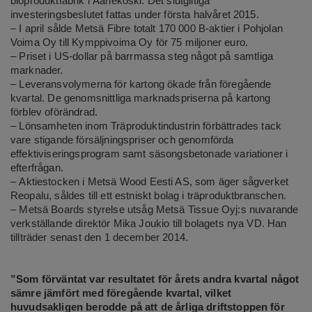
bioproduktfabrik i Äänekoski. Det slutgiltiga
investeringsbeslutet fattas under första halvåret 2015.
–
I april sålde Metsä Fibre totalt 170 000 B-aktier i Pohjolan
Voima Oy till Kymppivoima Oy för 75 miljoner euro.
–
Priset i US-dollar på barrmassa steg något på samtliga
marknader.
–
Leveransvolymerna för kartong ökade från föregående
kvartal. De genomsnittliga marknadspriserna på kartong
förblev oförändrad.
–
Lönsamheten inom Träproduktindustrin förbättrades tack
vare stigande försäljningspriser och genomförda
effektiviseringsprogram samt säsongsbetonade variationer i
efterfrågan.
–
Aktiestocken i Metsä Wood Eesti AS, som äger sågverket
Reopalu, såldes till ett estniskt bolag i träproduktbranschen.
–
Metsä Boards styrelse utsåg Metsä Tissue Oyj:s nuvarande
verkställande direktör Mika Joukio till bolagets nya VD. Han
tillträder senast den 1 december 2014.
”Som förväntat var resultatet för årets andra kvartal något
sämre jämfört med föregående kvartal, vilket
huvudsakligen berodde på att de årliga driftstoppen för