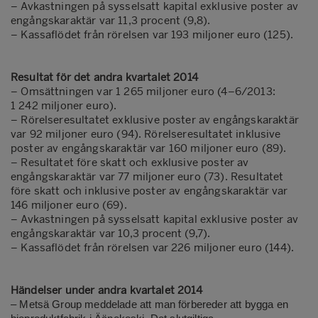
–
Avkastningen på sysselsatt kapital exklusive poster av
engångskaraktär var 11,3 procent (9,8).
–
Kassaflödet från rörelsen var 193 miljoner euro (125).
Resultat för det andra kvartalet 2014
–
Omsättningen var 1 265 miljoner euro (4–6/2013:
1 242 miljoner euro).
–
Rörelseresultatet exklusive poster av engångskaraktär
var 92 miljoner euro (94).
Rörelseresultatet inklusive
poster av engångskaraktär var 160 miljoner euro (89).
–
Resultatet före skatt och exklusive poster av
engångskaraktär var 77 miljoner euro (73). Resultatet
före skatt och inklusive poster av engångskaraktär var
146 miljoner euro (69).
–
Avkastningen på sysselsatt kapital exklusive poster av
engångskaraktär var 10,3 procent (9,7).
–
Kassaflödet från rörelsen var 226 miljoner euro (144).
Händelser under andra kvartalet 2014
–
Metsä Group meddelade att man förbereder att bygga en