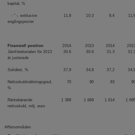
kapital, %
- ” -, exklusive
11,8
10,3
8,4
11,
engångsposter
Finansiell position
2014
2013
2014
201
Jämförelsetalen för 2013
30.6
30.6
31.3
31.
är justerade
Soliditet, %
37,9
34,8
37,2
34,
Nettoskuldsättningsgrad,
70
90
83
9
%
Räntebärande
1 389
1 669
1 614
1 69
nettoskuld, milj. euro
Affärsområden