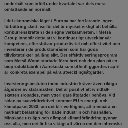
underhåll som inföll under kvartalet var dels mera
omfattande än normalt.
I det ekonomiska läget i Europa har fortfarande ingen
förbättring skett, varför det är mycket viktigt att behålla
konkurrenskraften i den egna verksamheten. I Metsä
Group innebär detta att vi kontinuerligt utvecklar vår
kompetens, eftersträvar produktivitet och effektivitet och
investerar i de produktområden som har goda
tillväxtutsikter på lång sikt. Det effektiviseringsprogram
som Metsä Wood startade förra året och den plan på en
bioproduktfabrik i Äänekoski som offentliggjordes i april
är konkreta exempel på våra utvecklingsåtgärder.
Investeringsbesluten inom industrin kräver även riktiga
åtgärder av statsmakten. Det är positivt att windfall-
skatten slopades, men ytterligare åtgärder behövs. Vid
sidan av svaveldirektivet kommer EU:s energi- och
klimatpaket 2030, om det blir verklighet, att innebära en
markant belastning för både industrin och hushållen.
Minskade utsläpp och dämpad klimatförändring gynnar
oss alla, men det är lika viktigt att värna om den inhemska