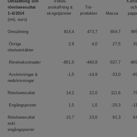
Omsättning och
Virkes-
Karto
rörelseresultat
anskaffning &
Trä-
oc
1
–6/2014
skogstjänster
produkter
Massa
papp
(milj. euro)
Omsättning
814,4
473,7
654,7
995
Övriga
2,8
4,0
27,5
3
rörelseintäkter
Rörelsekostnader
-801,5
-440,8
-537,7
-90
Avskrivningar &
-1,5
-14,9
-33,0
-4
nedskrivningar
Rörelseresultat
14,2
22,0
111,6
7
Engångsposter
1,5
1,0
-20,3
-1
Rörelseresultat
15,7
23,0
91,3
6
exkl.
engångsposter