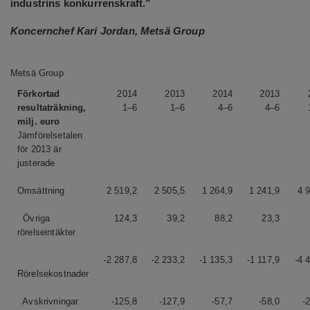
industrins konkurrenskraft.”
Koncernchef Kari Jordan, Metsä Group
Metsä Group
Förkortad
2014
2013
2014
2013
resultaträkning,
1–6
1–6
4–6
4–6
milj. euro
Jämförelsetalen
för 2013 är
justerade
Omsättning
2 519,2
2 505,5
1 264,9
1 241,9
4 
Övriga
124,3
39,2
88,2
23,3
rörelseintäkter
-2 287,8
-2 233,2
-1 135,3
-1 117,9
-4 
Rörelsekostnader
Avskrivningar
-125,8
-127,9
-57,7
-58,0
-