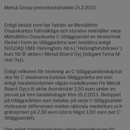
Metsä Group pressmeddelande 15.2.2013
Enligt beslut som har fattats av Metsäliitto
Osuuskuntas fullmäktige och styrelse innehåller varje
Metsäliitto Osuuskunta C-tilläggsandel en ekonomisk
fördel i form av tilläggsränta som bestäms enligt
NASDAQ OMX Helsingfors Ab:s (”Helsingforsbörsen”)
kurs för B-aktien i Metsä Board Oyj (tidigare firma M-
real Oyj).
Enligt villkoren för teckning av C-tilläggsandelskapital
ska för C-insatserna betalas tilläggsränta om den
enligt handelsvolymen vägda medelkursen för Metsä
Board Oyj:s B-aktie överskrider 2,50 euro under en
period på fem handelsdagar före 15.2.2013. Beloppet
på tilläggsräntan som betalas på varje C-tilläggsandel
motsvarar differensen mellan nämnda medelkurs och
gränspriset på 2,50 euro (dock högst 1,00 euro per C-
tilläggsandel).
Den enligt handelsvolymen vägda medelkursen för