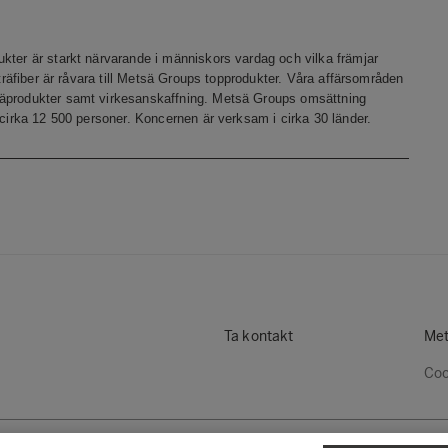
kter är starkt närvarande i människors vardag och vilka främjar
 träfiber är råvara till Metsä Groups topprodukter. Våra affärsområden
räprodukter samt virkesanskaffning. Metsä Groups omsättning
 cirka 12 500 personer. Koncernen är verksam i cirka 30 länder.
Ta kontakt
Met
Coo