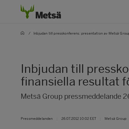
/
Inbjudan till presskonferens: presentation av Metsä Groups
Inbjudan till press
finansiella resultat 
Metsä Group pressmeddelande 26
Pressmeddelanden
|
26.07.2012 10:02 EET
|
Metsä Group