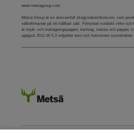
www.metsagroup.com
Metsä Group är en ansvarsfull skogsindustrikoncern, vars produ
välbefinnande på ett hållbart sätt. Förnybart nordiskt virke och
är mjuk- och matlagningspapper, kartong, massa och papper, t
uppgick 2011 till 5,3 miljarder euro och koncernen sysselsätter