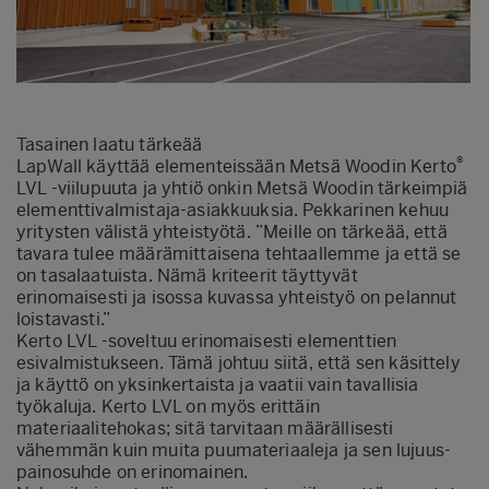
Tasainen laatu tärkeää
®
LapWall käyttää elementeissään Metsä Woodin Kerto
LVL -viilupuuta ja yhtiö onkin Metsä Woodin tärkeimpiä
elementtivalmistaja-asiakkuuksia. Pekkarinen kehuu
yritysten välistä yhteistyötä. ”Meille on tärkeää, että
tavara tulee määrämittaisena tehtaallemme ja että se
on tasalaatuista. Nämä kriteerit täyttyvät
erinomaisesti ja isossa kuvassa yhteistyö on pelannut
loistavasti.”
Kerto LVL -soveltuu erinomaisesti elementtien
esivalmistukseen. Tämä johtuu siitä, että sen käsittely
ja käyttö on yksinkertaista ja vaatii vain tavallisia
työkaluja. Kerto LVL on myös erittäin
materiaalitehokas; sitä tarvitaan määrällisesti
vähemmän kuin muita puumateriaaleja ja sen lujuus-
painosuhde on erinomainen.