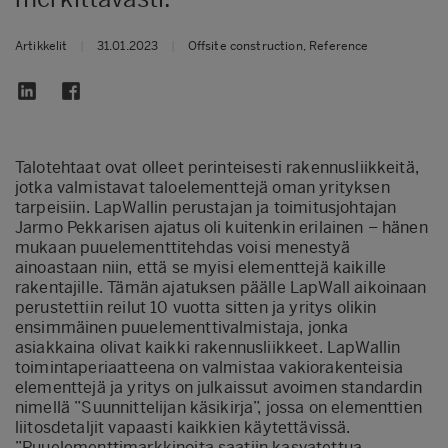
Artikkelit
|
31.01.2023
|
Offsite construction, Reference
Talotehtaat ovat olleet perinteisesti rakennusliikkeitä,
jotka valmistavat taloelementtejä oman yrityksen
tarpeisiin. LapWallin perustajan ja toimitusjohtajan
Jarmo Pekkarisen ajatus oli kuitenkin erilainen – hänen
mukaan puuelementtitehdas voisi menestyä
ainoastaan niin, että se myisi elementtejä kaikille
rakentajille. Tämän ajatuksen päälle LapWall aikoinaan
perustettiin reilut 10 vuotta sitten ja yritys olikin
ensimmäinen puuelementtivalmistaja, jonka
asiakkaina olivat kaikki rakennusliikkeet. LapWallin
toimintaperiaatteena on valmistaa vakiorakenteisia
elementtejä ja yritys on julkaissut avoimen standardin
nimellä ”Suunnittelijan käsikirja”, jossa on elementtien
liitosdetaljit vapaasti kaikkien käytettävissä.
”Puuelementtimarkkinoita saatiin kasvatettua