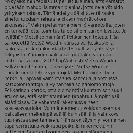
Nykyaikainen teollisuus perustuu siihen, että varastot
pidetään mahdollisimman pieninä, jotta ne eivät sido
yrityksen rahoja. Tämä edellyttää sitä, että raaka-
aineita tuodaan tehtaalle oikeat määrät oikea-
aikaisesti. ”Mekin pelaamme pienillä varastoilla, joten
on tärkeää, että toimitus tulee silloin kun on luvattu. Ja
kyllähän Metsä toimii näin”, Pekkarinen toteaa. Hän
sanoo, että Metsä Woodin kanssa voi keskustella
kaikesta, mikä onkin yksi hedelmällisen yhteistyön
tekijöistä. Yhtiöiden välillä on muutakin yhteistä
historiaa: vuonna 2017 LapWall osti Metsä Woodin
Pälkäneen tehtaan, jossa sijaitsi Metsä Woodin
puuelementtitehdas ja projektiliiketoiminta. Tällä
hetkellä LapWall valmistaa Pälkäneellä ja Vetelissä
kattoelementtejä ja Pyhännällä seinäelementtejä.
Pekkarinen kertoo, että elementtirakentamisen suuri
etu on se, että valmistaminen tapahtuu lämpimissä
sisätiloissa. Se vähentää rakennusvaiheen
kosteusvaurioita. Valmiit elementit voidaan asentaa
paikalleen melkeinpä säällä kuin säällä ja vain kova
tuuli estää asentamisen. ”Tämä on täysin ylivoimainen
tapa verrattuna vaikkapa paikalla rakennettuihin
kattoihin. Suurten työmaiden kokonaisläpimeno