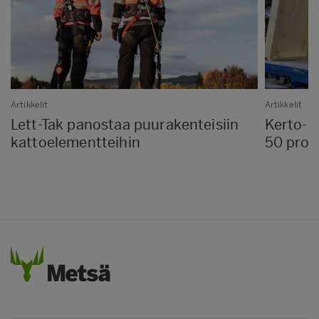
Artikkelit
Artikkelit
Lett-Tak panostaa puurakenteisiin
Kerto-R
kattoelementteihin
50 pros