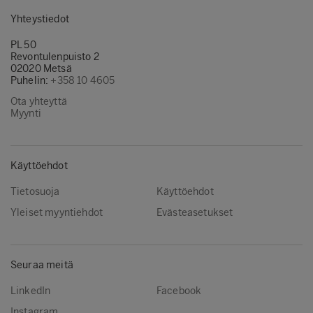
Yhteystiedot
PL 50
Revontulenpuisto 2
02020 Metsä
Puhelin:
+358 10 4605
Ota yhteyttä
Myynti
Käyttöehdot
Tietosuoja
Käyttöehdot
Yleiset myyntiehdot
Evästeasetukset
Seuraa meitä
LinkedIn
Facebook
Instagram