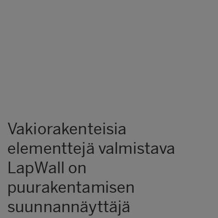
Vakiorakenteisia
elementtejä valmistava
LapWall on
puurakentamisen
suunnannäyttäjä