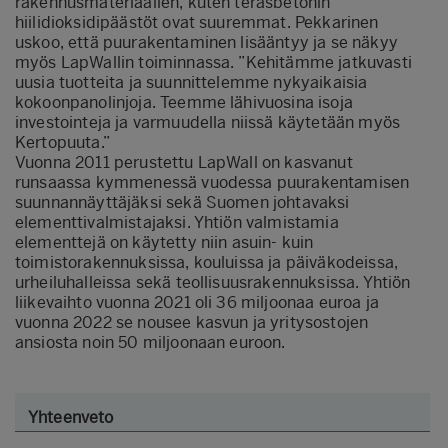
rakennusmateriaalien, kuten teräsbetonin
hiilidioksidipäästöt ovat suuremmat. Pekkarinen
uskoo, että puurakentaminen lisääntyy ja se näkyy
myös LapWallin toiminnassa. ”Kehitämme jatkuvasti
uusia tuotteita ja suunnittelemme nykyaikaisia
kokoonpanolinjoja. Teemme lähivuosina isoja
investointeja ja varmuudella niissä käytetään myös
Kertopuuta.”
Vuonna 2011 perustettu LapWall on kasvanut
runsaassa kymmenessä vuodessa puurakentamisen
suunnannäyttäjäksi sekä Suomen johtavaksi
elementtivalmistajaksi. Yhtiön valmistamia
elementtejä on käytetty niin asuin- kuin
toimistorakennuksissa, kouluissa ja päiväkodeissa,
urheiluhalleissa sekä teollisuusrakennuksissa. Yhtiön
liikevaihto vuonna 2021 oli 36 miljoonaa euroa ja
vuonna 2022 se nousee kasvun ja yritysostojen
ansiosta noin 50 miljoonaan euroon.
Yhteenveto