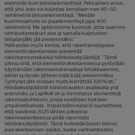
enemmän kuin betonielementtejä. Pekkarinen arvioi,
että yksi auto voi kuljettaa kerrallaan noin 40–50
neliömetriä betonielementtejä. ”Meidän
kuormissamme on puuelementtejä jopa 400
neliömetriä. Me optimoimme kuormat, jotta saamme
rahtikustannukset alas ja samalla kuljetusten
hiilijalanjälki jää pienemmäksi.”
Pekkarinen myös kertoo, että rakentamistapana
elementtirakentaminen pienentää
rakentamisenaikaisia hiilidioksidipäästöjä. ”Tämä
johtuu siitä, että elementtirakentamisessa pystytään
käyttämään rakennusmateriaaleja tehokkaammin,
jolloin syntyvän jätteen määrä jää pienemmäksi.
Syntynyt jäte voidaan myös kierrättää 100%:sti.”
Hiilidioksidipäästöt kiinnostavatkin asiakkaita yhä
enemmän, ja LapWall on jo toimittanut elementtejä
rakennuskohteisiin, joissa vaaditaan tuotteen
ympäristöseloste. Ympäristöministeriö suunnittelee,
että vuodesta 2025 lähtien julkisissa
rakennushankkeissa pitää raportoida
hiilidioksidipäästöt. Tämä todennäköisesti toimisi
puurakentamisen eduksi, koska vaihtoehtoisten