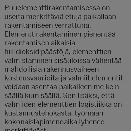
Puuelementtirakentamisessa on
useita merkittäviä etuja paikallaan
rakentamiseen verrattuna.
Elementtirakentaminen pienentää
rakentamisen aikaisia
hiilidioksidipäästöjä, elementtien
valmistaminen sisätiloissa vähentää
mahdollisia rakennusvaiheen
kosteusvaurioita ja valmiit elementit
voidaan asentaa paikalleen melkein
säällä kuin säällä. Sen lisäksi, että
valmiiden elementtien logistiikka on
kustannustehokasta, työmaan
kokonaisläpimenoaika lyhenee
merkittävästi.