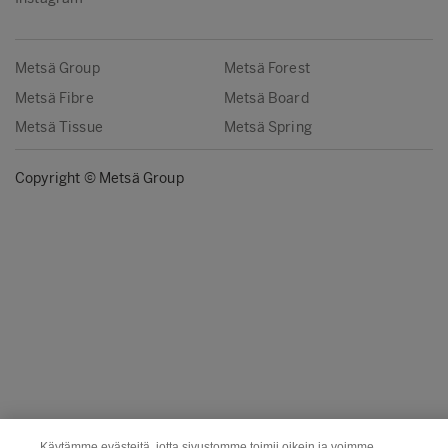
Metsä Group
Metsä Forest
Metsä Fibre
Metsä Board
Metsä Tissue
Metsä Spring
Copyright © Metsä Group
Käytämme evästeitä, jotta sivustomme toimii oikein ja voimme