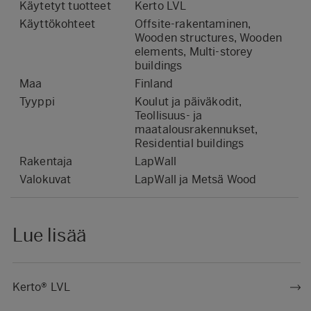
Käytetyt tuotteet
Kerto LVL
Käyttökohteet
Offsite-rakentaminen,
Wooden structures, Wooden
elements, Multi-storey
buildings
Maa
Finland
Tyyppi
Koulut ja päiväkodit,
Teollisuus- ja
maatalousrakennukset,
Residential buildings
Rakentaja
LapWall
Valokuvat
LapWall ja Metsä Wood
Lue lisää
Kerto® LVL