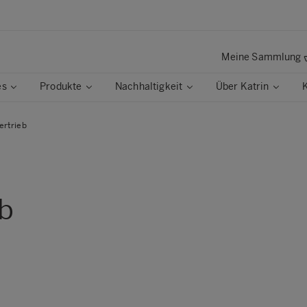
Meine Sammlung
es
Produkte
Nachhaltigkeit
Über Katrin
ertrieb
eb